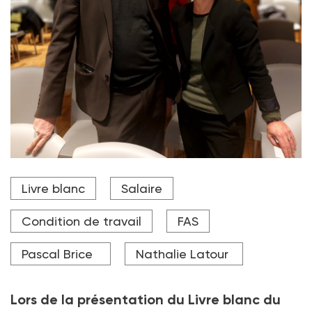
Pascal Brice, président de la Fédération des acteurs
Livre blanc
Salaire
de la solidarité, et Nathalie Latour, la directrice.
Crédit photo E.L.B. pour les ASH
Condition de travail
FAS
Pascal Brice
Nathalie Latour
Lors de la présentation du Livre blanc du