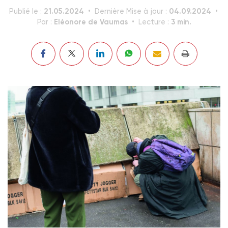
21.05.2024
04.09.2024
Publié le :
Dernière Mise à jour :
Eléonore de Vaumas
3 min.
Par :
Lecture :