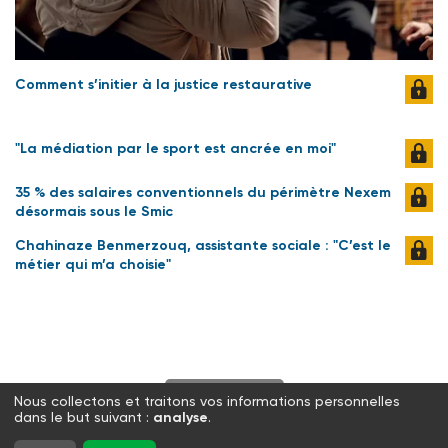
Comment s’initier à la justice restaurative
"La médiation par le sport est ancrée en moi"
35 % des salaires conventionnels du périmètre Nexem
désormais sous le Smic
Chahinaze Benmerzouq, assistante sociale : "C’est le
métier qui m’a choisie"
S'abonner
Nous collectons et traitons vos informations personnelles
dans le but suivant :
analyse
.
Twitter
Facebook
LinkedIn
Instagram