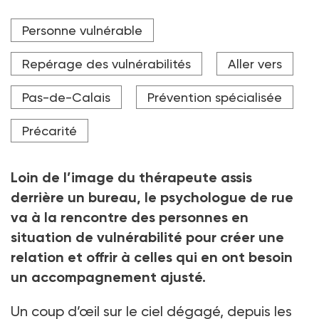
Une équipe mobile psychiatrie-précarité de Paris en
Personne vulnérable
maraude près de la gare de Lyon (hiver 2021).
Crédit photo Marta NASCIMENTO
Repérage des vulnérabilités
Aller vers
Pas-de-Calais
Prévention spécialisée
Précarité
Loin de l’image du thérapeute assis
derrière un bureau, le psychologue de rue
va à la rencontre des personnes en
situation de vulnérabilité pour créer une
relation et offrir à celles qui en ont besoin
un accompagnement ajusté.
Un coup d’œil sur le ciel dégagé, depuis les