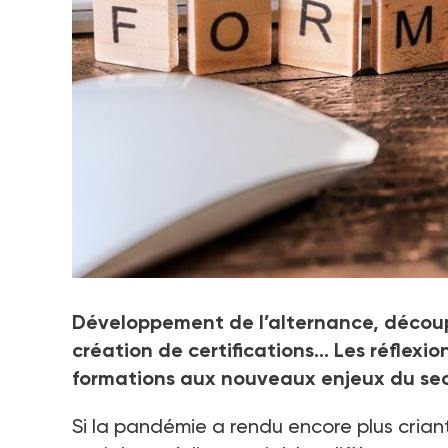
Photo d'illustration.
Développement de l’alternance, décou
Crédit photo JÃ©rÃ´me RommÃ© - stock.adobe.com
création de certifications… Les réflexio
formations aux nouveaux enjeux du secte
Si la pandémie a rendu encore plus crian