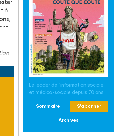
ester
et à
ons,
sont
tion
Le leader de l'information sociale
et médico-sociale depuis 70 ans
Sommaire
S'abonner
Archives