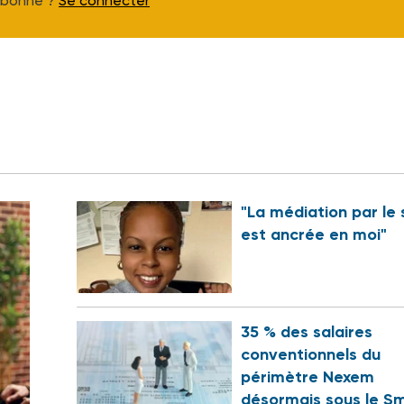
Abonné ?
Se connecter
"La médiation par le 
est ancrée en moi"
35 % des salaires
conventionnels du
périmètre Nexem
désormais sous le Sm