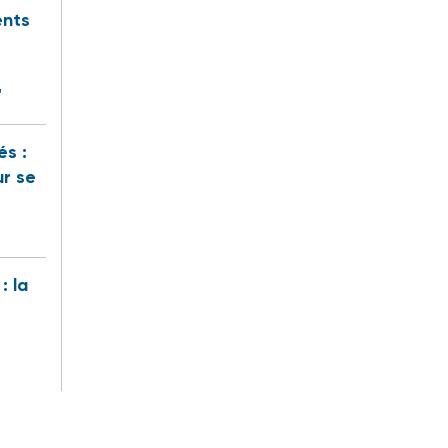
ents
"
és :
ur se
: la