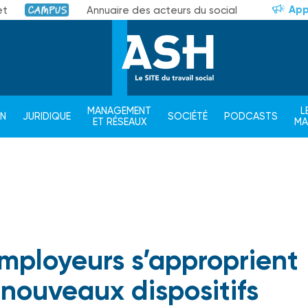
App
et
Annuaire des acteurs du social
Campus
MANAGEMENT
L
ON
JURIDIQUE
SOCIÉTÉ
PODCASTS
ET RÉSEAUX
M
employeurs s’approprient
 nouveaux dispositifs