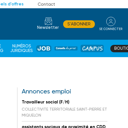
els d'offres
Contact
S'ABONNER
Newsletter
SE CONNECTER
CONSEIL
E
NUMÉROS
BOUTI
JOB
DE
CAMPUS
AG
JURIDIQUES
PROS
Annonces emploi
Travailleur social (F/H)
COLLECTIVITE TERRITORIALE SAINT-PIERRE ET
MIQUELON
assistants sociaux de proximité en CDD