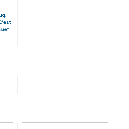
uq,
C’est
sie"