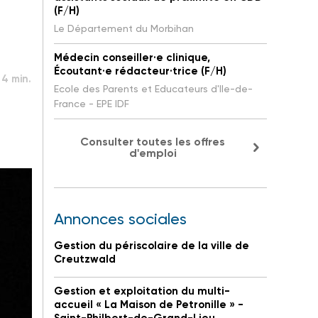
(F/H)
Le Département du Morbihan
Médecin conseiller·e clinique,
Écoutant·e rédacteur·trice (F/H)
4 min.
:
Ecole des Parents et Educateurs d'Ile-de-
France - EPE IDF
Consulter toutes les offres
d'emploi
Annonces sociales
Gestion du périscolaire de la ville de
Creutzwald
Gestion et exploitation du multi-
accueil « La Maison de Petronille » -