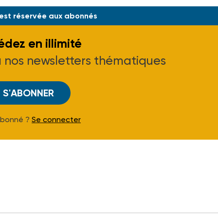
 est réservée aux abonnés
dez en illimité
à nos newsletters thématiques
S'ABONNER
Abonné ?
Se connecter