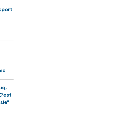
sport
ic
uq,
C’est
sie"