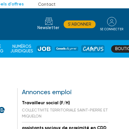
els d'offres
Contact
S'ABONNER
Newsletter
SE CONNECTER
CONSEIL
E
NUMÉROS
BOUTI
JOB
DE
CAMPUS
AG
JURIDIQUES
PROS
Annonces emploi
Travailleur social (F/H)
e
COLLECTIVITE TERRITORIALE SAINT-PIERRE ET
MIQUELON
assistants sociaux de proximité en CDD