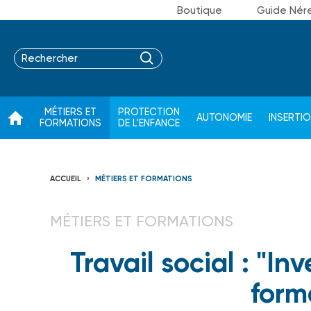
Boutique
Guide Nér
MÉTIERS ET
PROTECTION
AUTONOMIE
INSERTI
FORMATIONS
DE L'ENFANCE
ACCUEIL
MÉTIERS ET FORMATIONS
MÉTIERS ET FORMATIONS
Travail social : "I
form