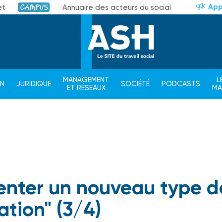
App
et
Annuaire des acteurs du social
Campus
MANAGEMENT
L
ON
JURIDIQUE
SOCIÉTÉ
PODCASTS
ET RÉSEAUX
M
nventer un nouveau type d
ation" (3/4)