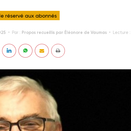
cle réservé aux abonnés
025
Propos recueillis par Éléonore de Vaumas
Par :
Lecture 