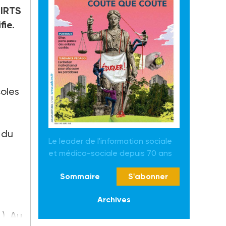
 IRTS
fie.
coles
 du
Le leader de l'information sociale
et médico-sociale depuis 70 ans
Sommaire
S'abonner
Archives
). Au