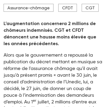
Le montant journalier d’indemnité doit passer de 31,59
Assurance-chômage
CFDT
CGT
€ à 31 ,97 € pour l’allocation plancher.
Crédit photo Ricochet64 - stock.adobe.com
L’augmentation concernera 2
millions de
chômeurs indemnisés. CGT et CFDT
dénoncent une hausse moins élevée que
les années précédentes.
Alors que le gouvernement a repoussé la
publication du décret mettant en musique sa
réforme de l'assurance chômage qu'il avait
jusqu'à présent promis «
avant le 30
juin, le
conseil d’administration de l’Unedic, lui, a
décidé, le 27
juin, de donner un coup de
pouce à l’indemnisation des demandeurs
er
d’emploi. Au 1
juillet, 2
millions d’entre eux