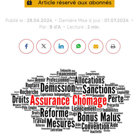
Article réservé aux abonnés
28.06.2024
01.07.2024
Publié le :
Dernière Mise à jour :
B d'A
2 min.
Par :
Lecture :