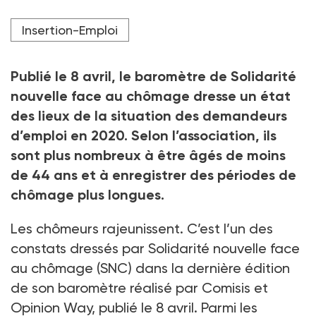
Image d’illustration, une conseillère d’accueil de
Insertion-Emploi
l’agence Pôle emploi de Gap (Hautes-Alpes).
Crédit photo Thibaut Durand / Studio Hans Lucas via AFP
Publié le 8
avril, le baromètre de Solidarité
nouvelle face au chômage dresse un état
des lieux de la situation des demandeurs
d’emploi en 2020. Selon l’association, ils
sont plus nombreux à être âgés de moins
de 44
ans et à enregistrer des périodes de
chômage plus longues.
Les chômeurs rajeunissent. C’est l’un des
constats dressés par Solidarité nouvelle face
au chômage (SNC) dans la dernière édition
de son baromètre réalisé par Comisis et
Opinion Way, publié le 8
avril. Parmi les