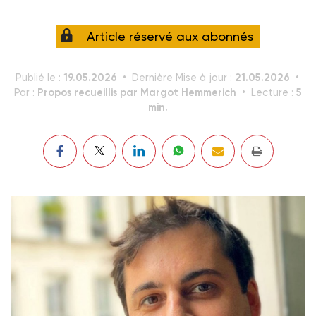
Article réservé aux abonnés
19.05.2026
21.05.2026
Publié le :
Dernière Mise à jour :
Propos recueillis par Margot Hemmerich
5
Par :
Lecture :
min.