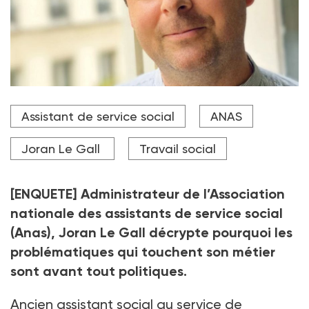
Administrateur de l’Association nationale des
Assistant de service social
ANAS
assistants de service social (Anas), Joran Le Gall a
travaillé en milieu hospitalier dans un service de
psychiatrie.
Joran Le Gall
Travail social
Crédit photo DR
[ENQUETE] Administrateur de l’Association
nationale des assistants de service social
(Anas), Joran Le Gall décrypte pourquoi les
problématiques qui touchent son métier
sont avant tout politiques.
Ancien assistant social au service de