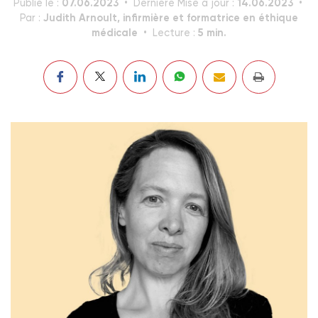
07.06.2023
14.06.2023
Publié le :
Dernière Mise à jour :
Judith Arnoult, infirmière et formatrice en éthique
Par :
médicale
5 min.
Lecture :