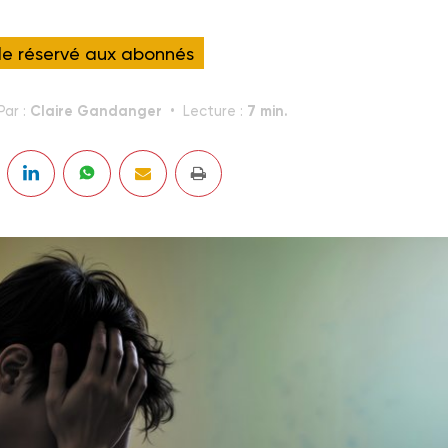
cle réservé aux abonnés
Claire Gandanger
7 min.
Par :
Lecture :