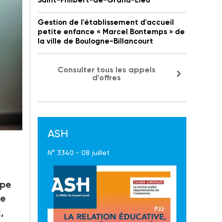
Saint-Philbert-de-Grand-Lieu
Gestion de l'établissement d'accueil
petite enfance « Marcel Bontemps » de
la ville de Boulogne-Billancourt
Consulter tous les appels
d'offres
ASH
ux
N° 3340 - 08 juillet
ipe
ne
,