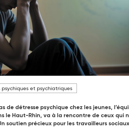
lier de Mulhouse et Sud-Alsace, les deux infirmières et les de
 psychiques et psychiatriques
le d’intervention précoce.
s de détresse psychique chez les jeunes, l’équ
 le Haut-Rhin, va à la rencontre de ceux qui 
n soutien précieux pour les travailleurs sociaux