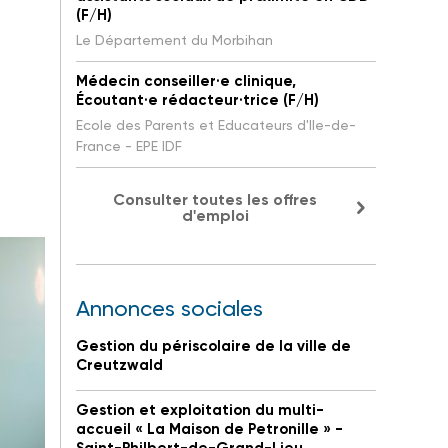
(F/H)
Le Département du Morbihan
Médecin conseiller·e clinique,
Écoutant·e rédacteur·trice (F/H)
Ecole des Parents et Educateurs d'Ile-de-
France - EPE IDF
Consulter toutes les offres
d'emploi
Annonces sociales
Gestion du périscolaire de la ville de
Creutzwald
Gestion et exploitation du multi-
accueil « La Maison de Petronille » -