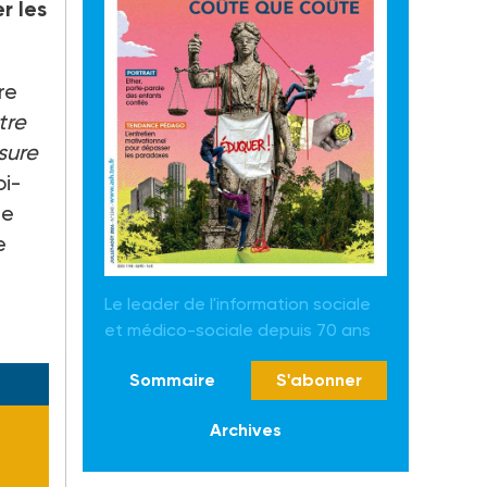
r les
re
tre
sure
i-
de
e
Le leader de l'information sociale
et médico-sociale depuis 70 ans
Sommaire
S'abonner
Archives