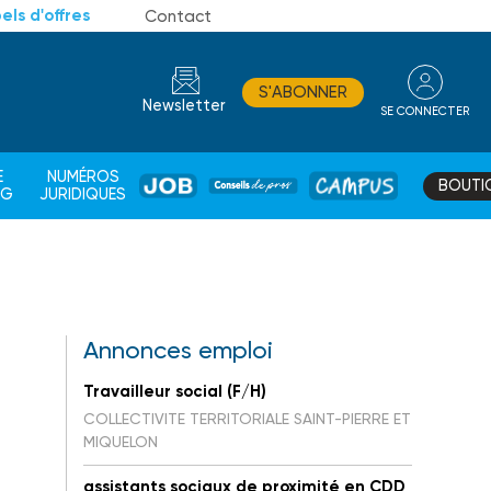
els d'offres
Contact
S'ABONNER
Newsletter
SE CONNECTER
CONSEIL
E
NUMÉROS
BOUTI
JOB
DE
CAMPUS
AG
JURIDIQUES
PROS
Annonces emploi
Travailleur social (F/H)
COLLECTIVITE TERRITORIALE SAINT-PIERRE ET
MIQUELON
assistants sociaux de proximité en CDD