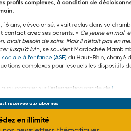
 profils complexes, à condition de décloisonne
 main.
, 16 ans, déscolarisé, vivait reclus dans sa chamb
ut contact avec ses parents. «
Ce jeune en mal-ê
 avait besoin de soins. Mais il n’était pas en me
cer jusqu’à lui
», se souvient Mardochée Mambimb
 sociale à l’enfance (ASE)
du Haut-Rhin, chargé 
tuations complexes pour lesquels les dispositifs d
l a pu compter sur l’intervention rapide de
l
 est réservée aux abonnés
dez en illimité
à nos newsletters thématiques