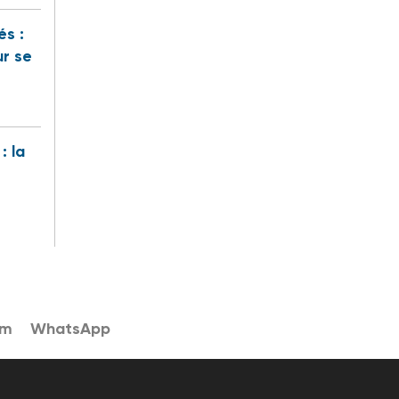
és :
ur se
: la
am
WhatsApp