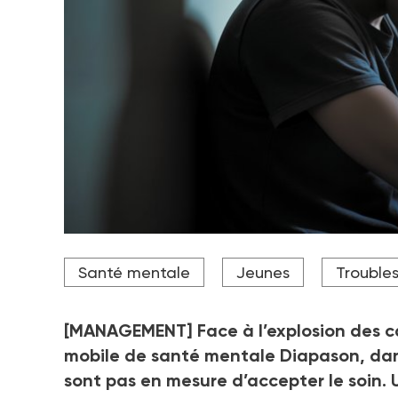
Rattachés au pôle de psychiatrie du groupe hospita
Santé mentale
Jeunes
Troubles
psychologues de Diapason forment une équipe mobi
Crédit photo Adobe Stock
[MANAGEMENT] Face à l’explosion des ca
mobile de santé mentale Diapason, dans
sont pas en mesure d’accepter le soin. U