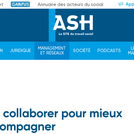
App
et
Annuaire des acteurs du social
Campus
MANAGEMENT
L
ON
JURIDIQUE
SOCIÉTÉ
PODCASTS
ET RÉSEAUX
M
 collaborer pour mieux
compagner