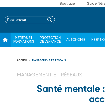
Boutique
Guide Nér
MÉTIERS ET
PROTECTION
AUTONOMIE
INSERTI
FORMATIONS
DE L'ENFANCE
ACCUEIL
MANAGEMENT ET RÉSEAUX
MANAGEMENT ET RÉSEAUX
Santé mentale :
ac