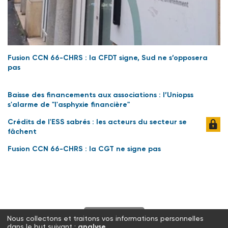
Fusion CCN 66-CHRS : la CFDT signe, Sud ne s’opposera
pas
Baisse des financements aux associations : l’Uniopss
s'alarme de "l'asphyxie financière"
Crédits de l'ESS sabrés : les acteurs du secteur se
fâchent
Fusion CCN 66-CHRS : la CGT ne signe pas
S'abonner
Nous collectons et traitons vos informations personnelles
dans le but suivant :
analyse
.