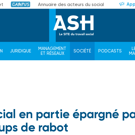
App
et
Annuaire des acteurs du social
Campus
MANAGEMENT
L
ON
JURIDIQUE
SOCIÉTÉ
PODCASTS
ET RÉSEAUX
M
cial en partie épargné p
oups de rabot