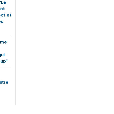
"Le
ent
ect et
os
rême
qui
oup”
ître