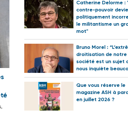
Catherine Delorme : 
contre-pouvoir devi
politiquement incorr
le militantisme un gr
mot"
Bruno Morel : “L’ext
droitisation de notre
société est un sujet 
nous inquiète beauc
es
Que vous réserve le
magazine ASH à para
été
en juillet 2026 ?
s,