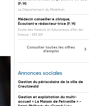
(F/H)
Le Département du Morbihan
Médecin conseiller·e clinique,
Écoutant·e rédacteur·trice (F/H)
Ecole des Parents et Educateurs d'Ile-de-
France - EPE IDF
Consulter toutes les offres
d'emploi
Annonces sociales
Gestion du périscolaire de la ville de
Creutzwald
Gestion et exploitation du multi-
accueil « La Maison de Petronille » -