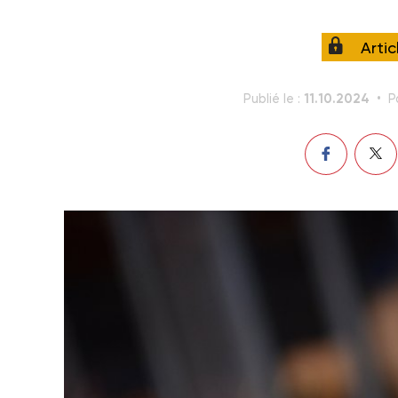
Arti
11.10.2024
Publié le :
P