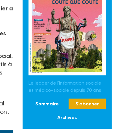
ier a
t
ses
cial.
tis à
s
Le leader de l'information sociale
et médico-sociale depuis 70 ans
al
Sommaire
S'abonner
sont
Archives