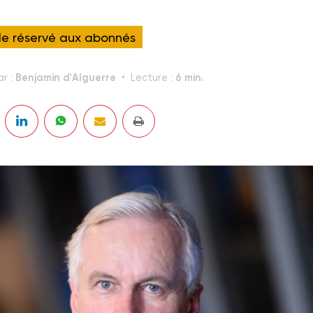
cle réservé aux abonnés
Benjamin d'Alguerre
6 min.
ar :
Lecture :