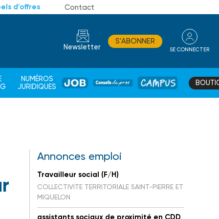
els d'offres
Contact
S'ABONNER
Newsletter
SE CONNECTER
CONSEIL
E
NUMÉROS
BOUTI
JOB
DE
CAMPUS
AG
JURIDIQUES
PROS
Annonces emploi
Travailleur social (F/H)
ar
COLLECTIVITE TERRITORIALE SAINT-PIERRE ET
MIQUELON
assistants sociaux de proximité en CDD