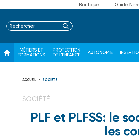
Boutique
Guide Nér
MÉTIERS ET
PROTECTION
AUTONOMIE
INSERTI
FORMATIONS
DE L'ENFANCE
ACCUEIL
SOCIÉTÉ
SOCIÉTÉ
PLF et PLFSS: le so
les c