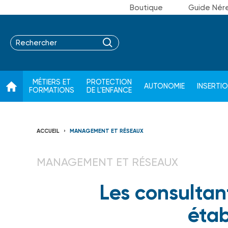
Boutique
Guide Nér
MÉTIERS ET
PROTECTION
AUTONOMIE
INSERTI
FORMATIONS
DE L'ENFANCE
ACCUEIL
MANAGEMENT ET RÉSEAUX
MANAGEMENT ET RÉSEAUX
Les consultan
étab