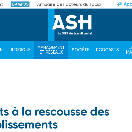
App
et
Annuaire des acteurs du social
Campus
MANAGEMENT
L
ON
JURIDIQUE
SOCIÉTÉ
PODCASTS
ET RÉSEAUX
M
ts à la rescousse des
lissements