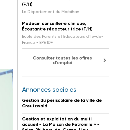
(F/H)
Le Département du Morbihan
Médecin conseiller·e clinique,
Écoutant·e rédacteur·trice (F/H)
Ecole des Parents et Educateurs d'Ile-de-
France - EPE IDF
Consulter toutes les offres
d'emploi
Annonces sociales
Gestion du périscolaire de la ville de
Creutzwald
Gestion et exploitation du multi-
accueil « La Maison de Petronille » -