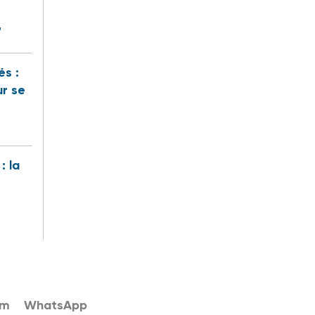
"
és :
ur se
: la
am
WhatsApp