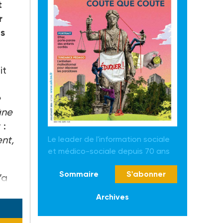
t
r
is
it
e
âne
 :
ent,
Le leader de l'information sociale
et médico-sociale depuis 70 ans
Sommaire
S'abonner
’a
Archives