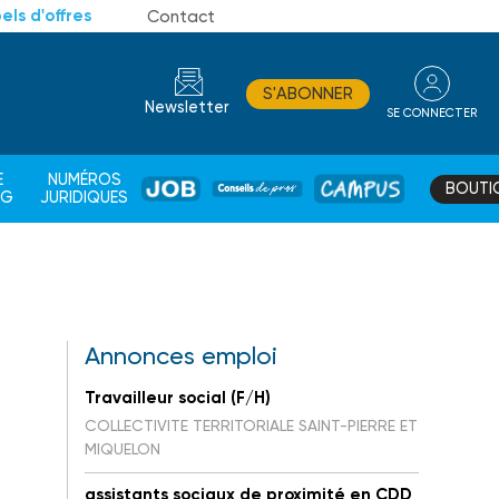
els d'offres
Contact
S'ABONNER
Newsletter
SE CONNECTER
CONSEIL
E
NUMÉROS
BOUTI
JOB
DE
CAMPUS
AG
JURIDIQUES
PROS
Annonces emploi
Travailleur social (F/H)
COLLECTIVITE TERRITORIALE SAINT-PIERRE ET
MIQUELON
assistants sociaux de proximité en CDD