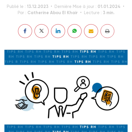
13.12.2023
01.01.2024
Publié le :
Dernière Mise à jour :
Catherine Abou El Khair
3 min.
Par :
Lecture :