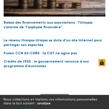
Baisse des financements aux associations : l’Uniopss
s'alarme de "l'asphyxie financière"
Le réseau Uniopss-Uriopss se dote d’un site Internet pour
partager son expertise
Fusion CCN 66-CHRS : la CGT ne signe pas
Crédits de l'ESS : le gouvernement renonce à son
programme d'économies
S'abonner
Nous collectons et traitons vos informations personnelles
dans le but suivant :
analyse
.
Twitter
Facebook
LinkedIn
Instagram