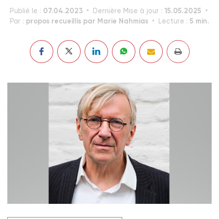
07.04.2023
15.05.2025
Publié le :
Dernière Mise à jour :
propos recueillis par Marie Nahmias
5 min.
Par :
Lecture :
Professeur au département du travail social de