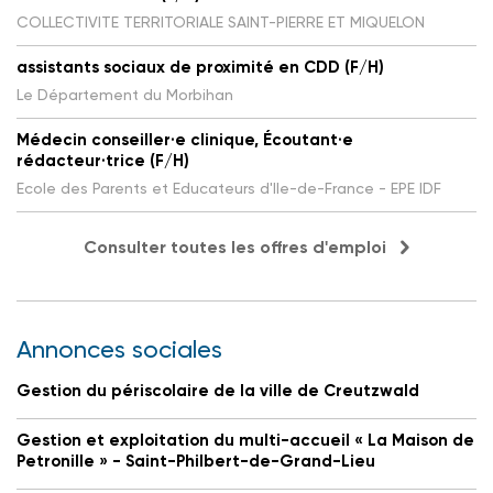
COLLECTIVITE TERRITORIALE SAINT-PIERRE ET MIQUELON
assistants sociaux de proximité en CDD (F/H)
Le Département du Morbihan
Médecin conseiller·e clinique, Écoutant·e
rédacteur·trice (F/H)
Ecole des Parents et Educateurs d'Ile-de-France - EPE IDF
Consulter toutes les offres d'emploi
Annonces sociales
Gestion du périscolaire de la ville de Creutzwald
Gestion et exploitation du multi-accueil « La Maison de
Petronille » - Saint-Philbert-de-Grand-Lieu