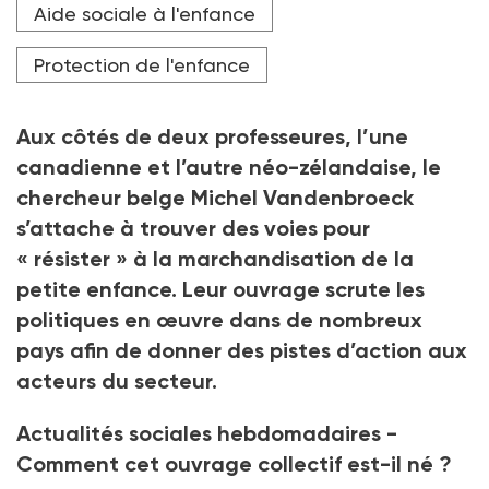
Aide sociale à l'enfance
l’université de Gand, en Belgique, Michel
Vandenbroeck a écrit plusieurs ouvrages sur la petite
enfance et le soutien à la parentalité. Dernière
Protection de l'enfance
parution : The Decommodification of Early Childhood
Education and Care. Resisting Neoliberalism (co-
autrices Joanne Lehrer et Linda Mitchell) (éd.
Aux côtés de deux professeures, l’une
Routledge).
canadienne et l’autre néo-zélandaise, le
Crédit photo DR
chercheur belge Michel Vandenbroeck
s’attache à trouver des voies pour
« résister » à la marchandisation de la
petite enfance. Leur ouvrage scrute les
politiques en œuvre dans de nombreux
pays afin de donner des pistes d’action aux
acteurs du secteur.
Actualités sociales hebdomadaires -
Comment cet ouvrage collectif est-il né ?