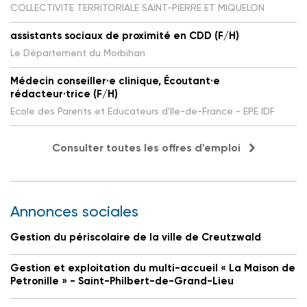
COLLECTIVITE TERRITORIALE SAINT-PIERRE ET MIQUELON
assistants sociaux de proximité en CDD (F/H)
Le Département du Morbihan
Médecin conseiller·e clinique, Écoutant·e
rédacteur·trice (F/H)
Ecole des Parents et Educateurs d'Ile-de-France - EPE IDF
Consulter toutes les offres d'emploi
Annonces sociales
Gestion du périscolaire de la ville de Creutzwald
Gestion et exploitation du multi-accueil « La Maison de
Petronille » - Saint-Philbert-de-Grand-Lieu