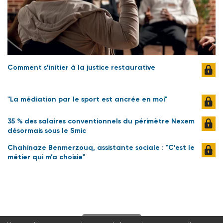
Comment s’initier à la justice restaurative
"La médiation par le sport est ancrée en moi"
35 % des salaires conventionnels du périmètre Nexem
désormais sous le Smic
Chahinaze Benmerzouq, assistante sociale : "C’est le
métier qui m’a choisie"
S'abonner