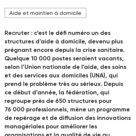
L'UNA, union nationale de l'aide, des soins et des
Aide et maintien à domicile
services aux domiciles, était présente au Salon des
services à la personne à la Porte de Versailles, à Paris,
fin novembre.
Recruter : c’est le défi numéro un des
Crédit photo Riccardo Milani / Hans Lucas via AFP
structures d’aide à domicile, devenu plus
prégnant encore depuis la crise sanitaire.
Quelque 10 000 postes seraient vacants,
selon l’Union nationale de l’aide, des soins
et des services aux domiciles (UNA), qui
prend le problème très au sérieux. Depuis
ce début d’année, la fédération, qui
regroupe près de 650 structures pour
76 000 professionnels, mène un programme
de repérage et de diffusion des innovations
managériales pour améliorer les
organisations et la qualité de vie au