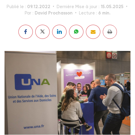
09.12.2022
15.05.2025
Publié le :
Dernière Mise à jour :
David Prochasson
6 min.
Par :
Lecture :