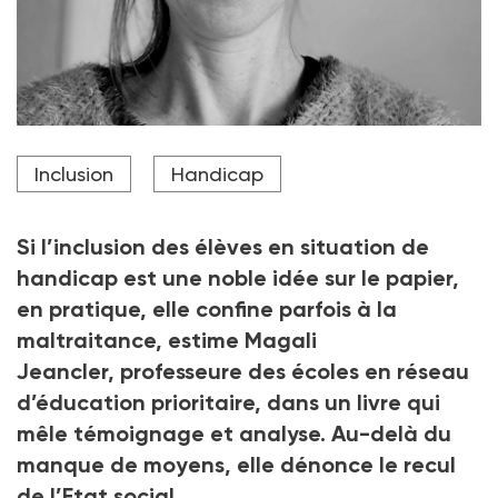
Enseignante, Magali Jeancler est l’auteure de
Inclusion
Handicap
L’Envers de l’école inclusive (éd. Gallimard, 2022).
Crédit photo DR
Si l’inclusion des élèves en situation de
handicap est une noble idée sur le papier,
en pratique, elle confine parfois à la
maltraitance, estime Magali
Jeancler, professeure des écoles en réseau
d’éducation prioritaire, dans un livre qui
mêle témoignage et analyse. Au-delà du
manque de moyens, elle dénonce le recul
de l’Etat social.