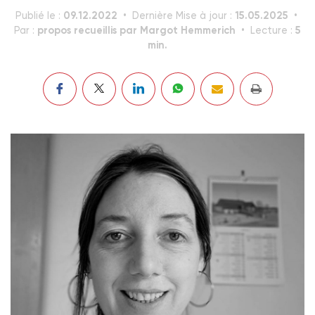
09.12.2022
15.05.2025
Publié le :
Dernière Mise à jour :
propos recueillis par Margot Hemmerich
5
Par :
Lecture :
min.