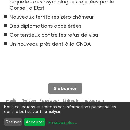
requêtes des psychologues rejetées par le
Conseil d’Etat
Nouveaux territoires zéro chômeur
Des diplomations accélérées
Contentieux contre les refus de visa
Un nouveau président à la CNDA
S'abonner
Twitter
Facebook
LinkedIn
Instagram
WhatsApp
Nous collectons et traitons vos informations personnelles
dans le but suivant :
analyse
.
Refuser
Accepter
En savoir plus
...