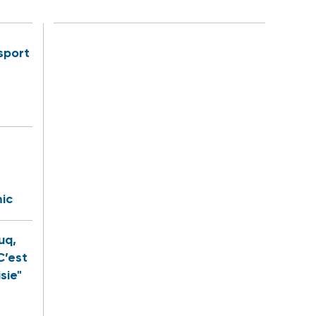
sport
ic
uq,
C’est
sie"