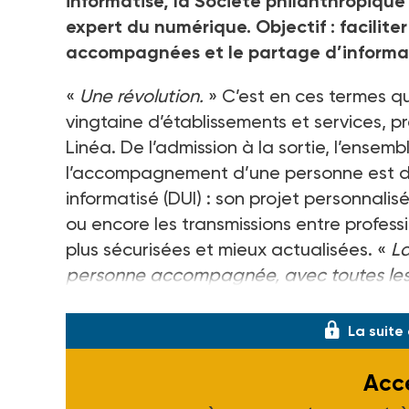
informatisé, la Société philanthropique
expert du numérique. Objectif : facilite
accompagnées et le partage d’informa
«
Une révolution.
» C’est en ces termes qu
vingtaine d’établissements et services, p
Linéa. De l’admission à la sortie, l’ensem
l’accompagnement d’une personne est d
informatisé (DUI) : son projet personnalisé
ou encore les transmissions entre professi
plus sécurisées et mieux actualisées. «
La
personne accompagnée, avec toutes les in
alimentaires, contacts de ses proches, in
La suite
Accé