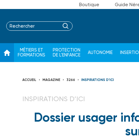
Boutique
Guide Nér
MÉTIERS ET
PROTECTION
AUTONOMIE
INSERTI
FORMATIONS
DE L'ENFANCE
ACCUEIL
MAGAZINE
3266
INSPIRATIONS D’ICI
INSPIRATIONS D’ICI
Dossier usager inf
su