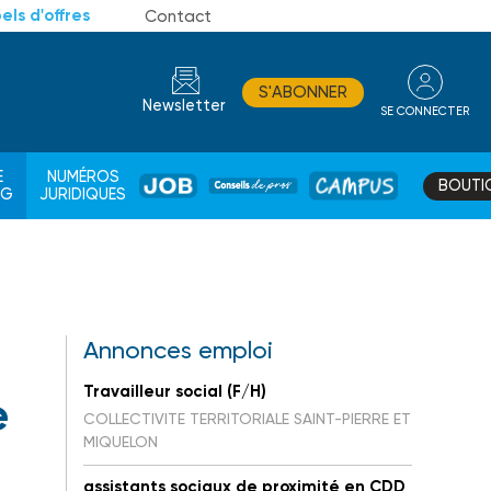
els d'offres
Contact
S'ABONNER
Newsletter
SE CONNECTER
CONSEIL
E
NUMÉROS
BOUTI
JOB
DE
CAMPUS
AG
JURIDIQUES
PROS
Annonces emploi
Travailleur social (F/H)
e
COLLECTIVITE TERRITORIALE SAINT-PIERRE ET
MIQUELON
assistants sociaux de proximité en CDD