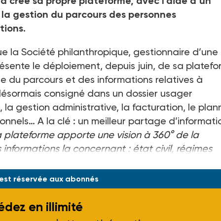
 a créé sa propre plateforme, avec l’aide d’un
r la gestion du parcours des personnes
tions.
e la Société philanthropique, gestionnaire d’une
résente le déploiement, depuis juin, de sa platef
ble du parcours et des informations relatives à
ésormais consigné dans un dossier usager
, la gestion administrative, la facturation, le plan
onnels… A la clé : un meilleur partage d’informati
 plateforme apporte une vision à 360° de la
formations la concernant : état civil, régimes
tervenants extérieurs à la structure…
», énumè
 est réservée aux abonnés
dez en illimité