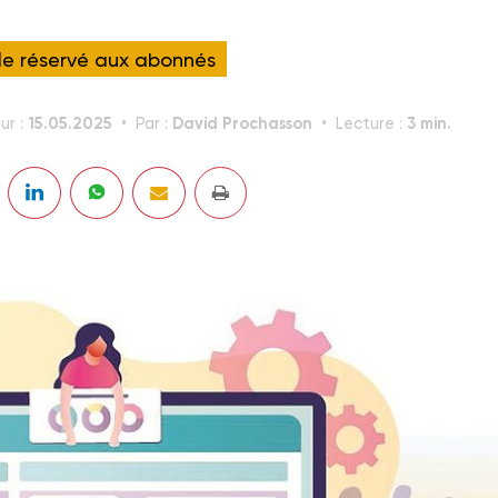
cle réservé aux abonnés
15.05.2025
David Prochasson
3 min.
ur :
Par :
Lecture :