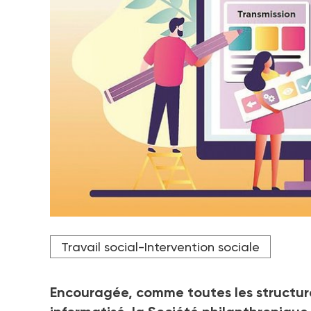
Crédit photo Société philanthropique
Travail social-Intervention sociale
Encouragée, comme toutes les structures