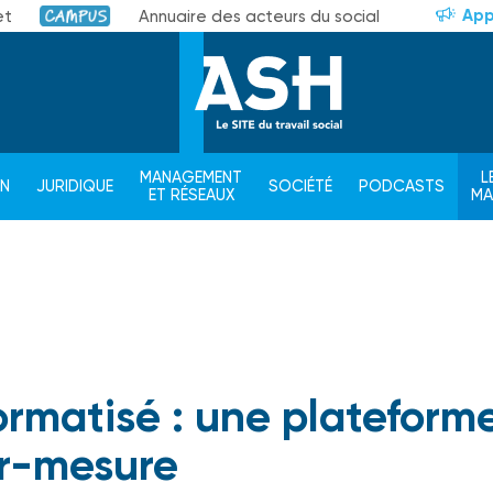
App
et
Annuaire des acteurs du social
Campus
MANAGEMENT
L
ON
JURIDIQUE
SOCIÉTÉ
PODCASTS
ET RÉSEAUX
M
ormatisé : une plateform
r-mesure