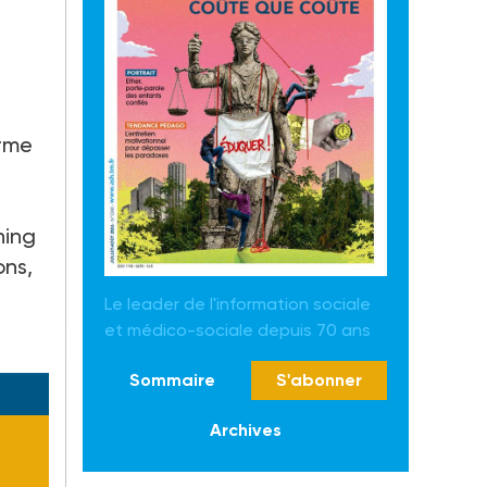
orme
ning
ons,
Le leader de l'information sociale
et médico-sociale depuis 70 ans
Sommaire
S'abonner
Archives