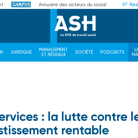
App
et
Annuaire des acteurs du social
Campus
MANAGEMENT
L
ON
JURIDIQUE
SOCIÉTÉ
PODCASTS
ET RÉSEAUX
M
rvices : la lutte contre l
stissement rentable