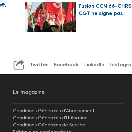
e,
Fusion CCN 66-CHRS 
CGT ne signe pas
Twitter
Facebook
LinkedIn
Instagr
Le magazine
Conditions Générales d'Abonnement
Conditions Générales d'Utilisation
Conditions Générales de Service
Politique de confidentialite