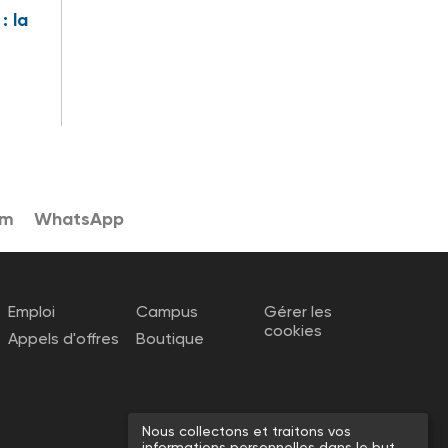
: la
am
WhatsApp
Emploi
Campus
Gérer les
cookies
Appels d'offres
Boutique
Nous collectons et traitons vos
informations personnelles dans le but