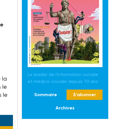
ce
Le leader de l'information sociale
 la
et médico-sociale depuis 70 ans
 le
 le
Sommaire
S'abonner
Archives