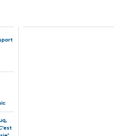
sport
ic
uq,
C’est
sie"