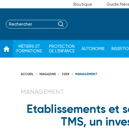
Boutique
Guide Nér
MÉTIERS ET
PROTECTION
AUTONOMIE
INSERTI
FORMATIONS
DE L'ENFANCE
ACCUEIL
MAGAZINE
3258
MANAGEMENT
MANAGEMENT
Etablissements et se
TMS, un inve