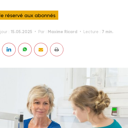
cle réservé aux abonnés
15.05.2025
Maxime Ricard
7 min.
jour :
Par :
Lecture :