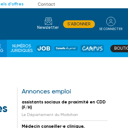
els d'offres
Contact
S'ABONNER
Newsletter
SE CONNECTER
CONSEIL
E
NUMÉROS
BOUTI
JOB
DE
CAMPUS
AG
JURIDIQUES
PROS
Annonces emploi
assistants sociaux de proximité en CDD
es
(F/H)
Le Département du Morbihan
Médecin conseiller·e clinique,