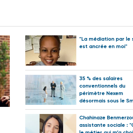
"La médiation par le 
est ancrée en moi"
35 % des salaires
conventionnels du
périmètre Nexem
désormais sous le Sm
Chahinaze Benmerzo
assistante sociale : "
le métier qui m’a choi