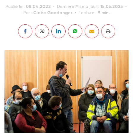
08.04.2022
15.05.2025
Publié le :
Dernière Mise à jour :
Claire Gandanger
9 min.
Par :
Lecture :