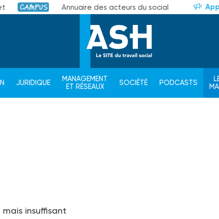
App
et
Annuaire des acteurs du social
Campus
MANAGEMENT
L
ON
JURIDIQUE
SOCIÉTÉ
PODCASTS
ET RÉSEAUX
M
e mais insuffisant