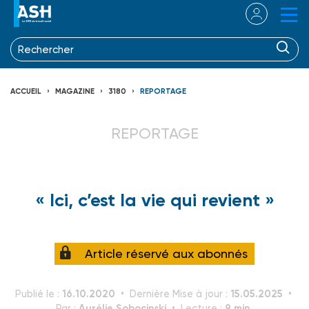
ACCUEIL
MAGAZINE
3180
REPORTAGE
REPORTAGE
« Ici, c’est la vie qui revient »
Article réservé aux abonnés
16.10.2020
15.05.2025
Publié le :
Dernière Mise à jour :
Aurélie Sobocinski
9 min.
Par :
Lecture :