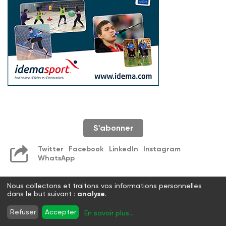
S'abonner
Twitter
Facebook
LinkedIn
Instagram
WhatsApp
Nous collectons et traitons vos informations personnelles
dans le but suivant :
analyse
.
Refuser
Accepter
En savoir plus
...