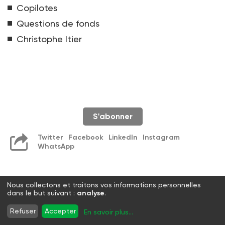
Copilotes
Questions de fonds
Christophe Itier
S'abonner
Twitter
Facebook
LinkedIn
Instagram
WhatsApp
Nous collectons et traitons vos informations personnelles
dans le but suivant :
analyse
.
Refuser
Accepter
En savoir plus
...