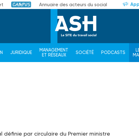
App
et
Annuaire des acteurs du social
Campus
MANAGEMENT
L
ON
JURIDIQUE
SOCIÉTÉ
PODCASTS
ET RÉSEAUX
M
 définie par circulaire du Premier ministre