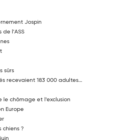
ernement Jospin
s de l'ASS
unes
t
 sûrs
s recevaient 183 000 adultes...
 le chômage et l'exclusion
 en Europe
er
s chiens ?
juin