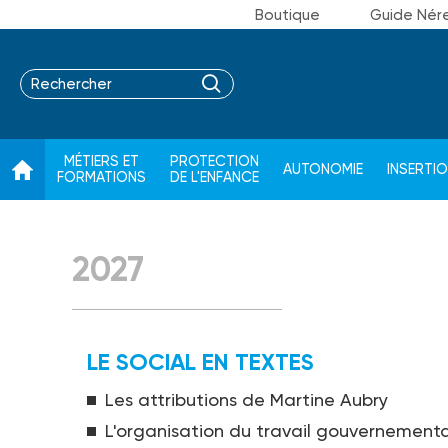
Boutique
Guide Nér
MÉTIERS ET
PROTECTION
AUTONOMIE
INSERTI
FORMATIONS
DE L'ENFANCE
2027
LE SOCIAL EN TEXTES
Les attributions de Martine Aubry
L'organisation du travail gouvernemental