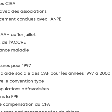
es CIRA
 avec des associations
acement conclues avec l'ANPE
AAH au 1er juillet
es de l'ACCRE
rance maladie
sures pour 1997
e d'aide sociale des CAF pour les années 1997 à 2000
velle convention type
pulations défavorisées
ns la FPE
 de compensation du CFA
nes sans abri accompagnées de chiens