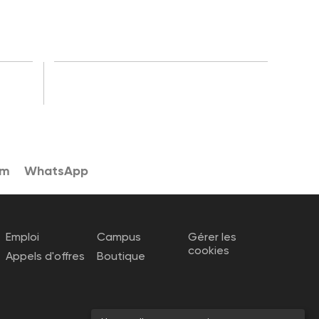
am
WhatsApp
Emploi
Campus
Gérer les
cookies
Appels d'offres
Boutique