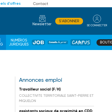
els d'offres
Contact
S'ABONNER
Newsletter
SE CONNECTER
CONSEIL
E
NUMÉROS
BOUTI
JOB
DE
CAMPUS
AG
JURIDIQUES
PROS
Annonces emploi
Travailleur social (F/H)
COLLECTIVITE TERRITORIALE SAINT-PIERRE ET
MIQUELON
assistants sociaux de proximité en CDD