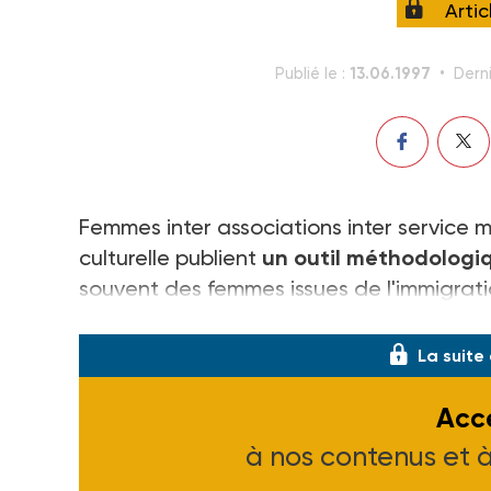
Arti
13.06.1997
Publié le :
Derni
Femmes inter associations inter service mi
culturelle publient
un outil méthodologi
souvent des femmes issues de l'immigrati
d'intermédiaire entre les familles et la so
La suite
Accé
à nos contenus et 