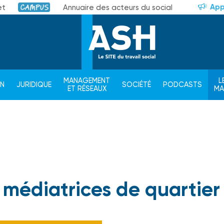
App
et
Annuaire des acteurs du social
Campus
MANAGEMENT
L
ON
JURIDIQUE
SOCIÉTÉ
PODCASTS
ET RÉSEAUX
M
 médiatrices de quartier