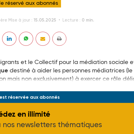
cle réservé aux abonnés
15.05.2025
0 min.
ère Mise à jour :
Lecture :
grants et le Collectif pour la médiation sociale e
que
destiné à aider les personnes médiatrices (le 
on mais non exclusivement) à exercer ce rôle déli
ciété française.
 est réservée aux abonnés
dez en illimité
à nos newsletters thématiques