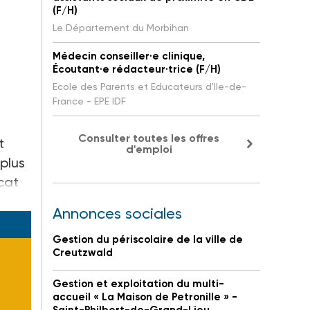
(F/H)
Le Département du Morbihan
Médecin conseiller·e clinique,
Écoutant·e rédacteur·trice (F/H)
Ecole des Parents et Educateurs d'Ile-de-
France - EPE IDF
Consulter toutes les offres
t
d'emploi
plus
cat
Annonces sociales
Gestion du périscolaire de la ville de
Creutzwald
Gestion et exploitation du multi-
accueil « La Maison de Petronille » -