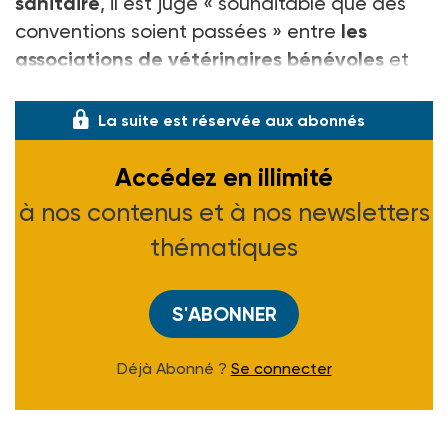
sanitaire
, il est jugé « souhaitable que des
conventions soient passées » entre
les
associations de vétérinaires bénévoles
et
des str
La suite est réservée aux abonnés
Accédez en illimité
à nos contenus et à nos newsletters
thématiques
S'ABONNER
Déjà Abonné ?
Se connecter