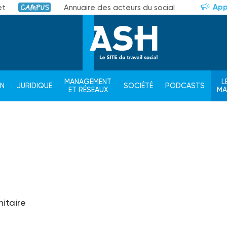
App
et
Annuaire des acteurs du social
Campus
MANAGEMENT
L
ON
JURIDIQUE
SOCIÉTÉ
PODCASTS
ET RÉSEAUX
M
nitaire