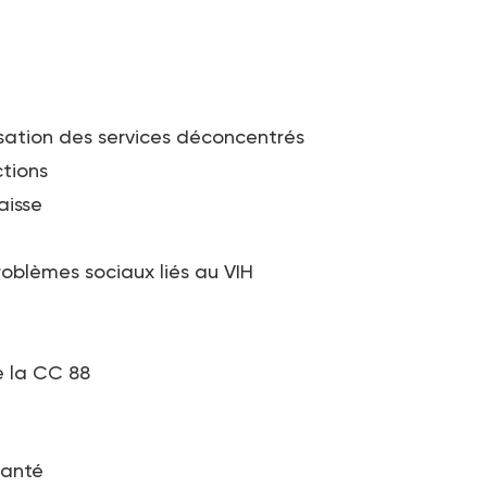
nisation des services déconcentrés
ctions
aisse
oblèmes sociaux liés au VIH
e la CC 88
 santé