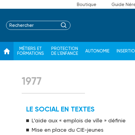
Boutique
Guide Nér
MÉTIERS ET
PROTECTION
AUTONOMIE
INSERTI
FORMATIONS
DE L'ENFANCE
1977
LE SOCIAL EN TEXTES
L'aide aux « emplois de ville » définie
Mise en place du CIE-jeunes