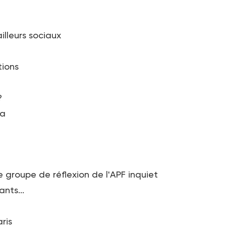
illeurs sociaux
tions
?
da
e groupe de réflexion de l'APF inquiet
nts...
ris