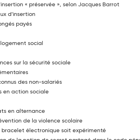
'insertion « préservée », selon Jacques Barrot
x d'insertion
congés payés
 logement social
nces sur la sécurité sociale
émentaires
connus des non-salariés
 en action sociale
ats en alternance
évention de la violence scolaire
e bracelet électronique soit expérimenté
tion de la notion de secret partagé dans le code pén