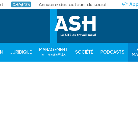
App
et
Annuaire des acteurs du social
Campus
MANAGEMENT
L
ON
JURIDIQUE
SOCIÉTÉ
PODCASTS
ET RÉSEAUX
M