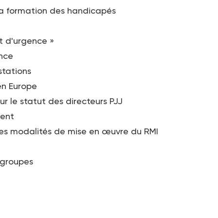
 la formation des handicapés
at d'urgence »
ance
stations
 en Europe
ur le statut des directeurs PJJ
ment
es modalités de mise en œuvre du RMI
 groupes
a