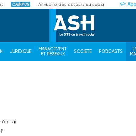
App
et
Annuaire des acteurs du social
Campus
MANAGEMENT
L
ON
JURIDIQUE
SOCIÉTÉ
PODCASTS
ET RÉSEAUX
M
e 6 mai
 F