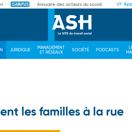
App
et
Annuaire des acteurs du social
Campus
MANAGEMENT
L
ON
JURIDIQUE
SOCIÉTÉ
PODCASTS
ET RÉSEAUX
M
ent les familles à la rue