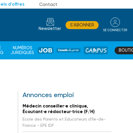
els d'offres
Contact
S'ABONNER
Newsletter
SE CONNECTER
CONSEIL
E
NUMÉROS
BOUTI
JOB
DE
CAMPUS
AG
JURIDIQUES
PROS
Annonces emploi
Médecin conseiller·e clinique,
Écoutant·e rédacteur·trice (F/H)
Ecole des Parents et Educateurs d'Ile-de-
France - EPE IDF