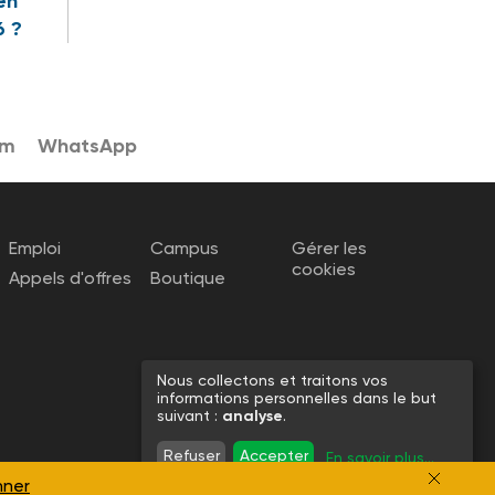
en
6 ?
am
WhatsApp
Emploi
Campus
Gérer les
cookies
Appels d'offres
Boutique
Nous collectons et traitons vos
informations personnelles dans le but
suivant :
analyse
.
Refuser
Accepter
En savoir plus
...
nner