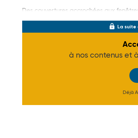
Des couvertures accrochées aux fenêtres i
La suite
Accé
à nos contenus et 
Déjà 