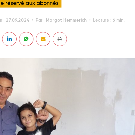
cle réservé aux abonnés
27.09.2024
Margot Hemmerich
6 min.
r :
Par :
Lecture :