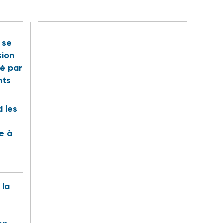
t se
sion
é par
nts
 les
te à
 la