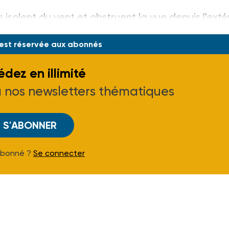
solent du vent et obstruent la vue depuis l'extér
 est réservée aux abonnés
dez en illimité
à nos newsletters thématiques
S'ABONNER
Abonné ?
Se connecter