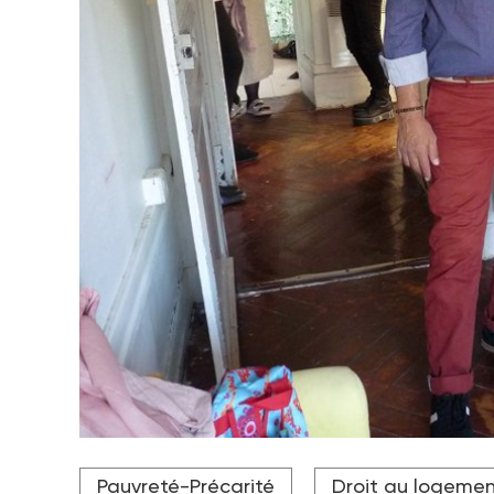
Jayyed, 10 ans, et son père, Ali, se sont réfugiés d
Pauvreté-Précarité
Droit au logeme