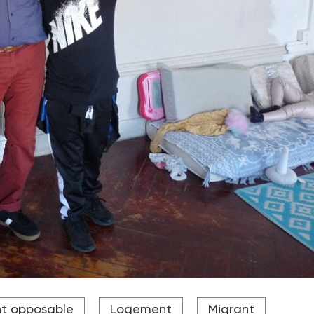
ans le squat après avoir vécu à la rue.
nt opposable
Logement
Migrant