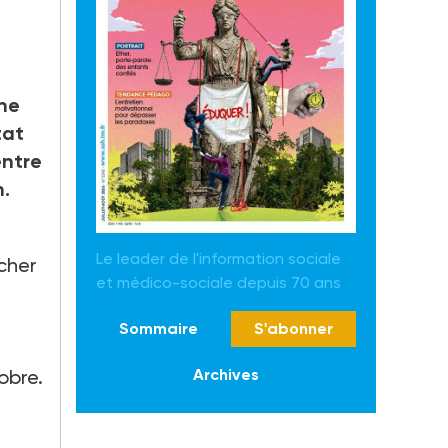
ine
tat
entre
n.
Le leader de l'information sociale
cher
et médico-sociale depuis 70 ans
Sommaire
S'abonner
obre.
Archives