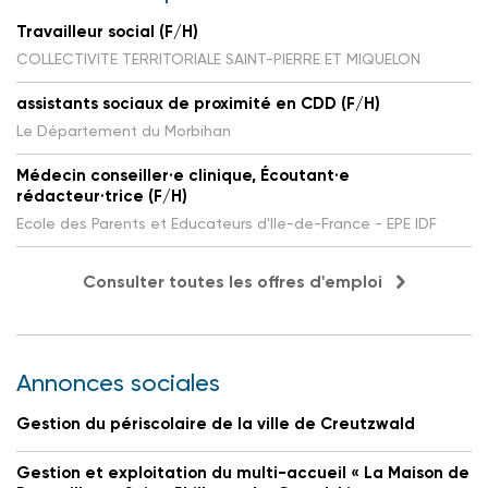
Travailleur social (F/H)
COLLECTIVITE TERRITORIALE SAINT-PIERRE ET MIQUELON
assistants sociaux de proximité en CDD (F/H)
Le Département du Morbihan
Médecin conseiller·e clinique, Écoutant·e
rédacteur·trice (F/H)
Ecole des Parents et Educateurs d'Ile-de-France - EPE IDF
Consulter toutes les offres d'emploi
Annonces sociales
Gestion du périscolaire de la ville de Creutzwald
Gestion et exploitation du multi-accueil « La Maison de