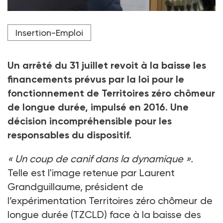
Publié le 31 juillet au Journal officiel, un arrêté réduit
Insertion-Emploi
les budgets alloués à l'expérimentation Territoires
zéro chômeur de longue durée à partir du 1er
octobre.
Un arrêté du 31 juillet revoit à la baisse les
Crédit photo Nicolas Guyonnet / Hans Lucas / AFP
financements prévus par la loi pour le
fonctionnement de Territoires zéro chômeur
de longue durée, impulsé en 2016. Une
décision incompréhensible pour les
responsables du dispositif.
« Un coup de canif dans la dynamique ».
Telle est l'image retenue par Laurent
Grandguillaume, président de
l’expérimentation Territoires zéro chômeur de
longue durée (TZCLD) face à la baisse des