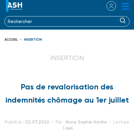
ACCUEIL
INSERTION
INSERTION
Pas de revalorisation des
indemnités chômage au 1er juillet
02.07.2026
Anne Sophie Hache
Publié le :
Par :
Lecture
1 min.
: