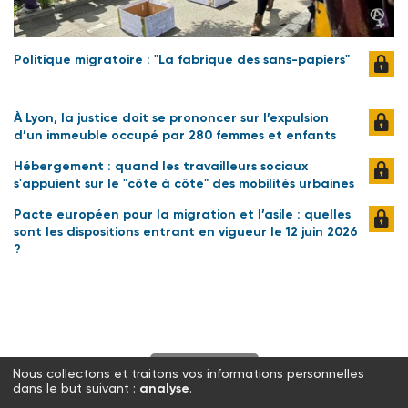
Politique migratoire : "La fabrique des sans-papiers"
À Lyon, la justice doit se prononcer sur l’expulsion
d’un immeuble occupé par 280 femmes et enfants
Hébergement : quand les travailleurs sociaux
s'appuient sur le "côte à côte" des mobilités urbaines
Pacte européen pour la migration et l’asile : quelles
sont les dispositions entrant en vigueur le 12 juin 2026
?
S'abonner
Nous collectons et traitons vos informations personnelles
dans le but suivant :
analyse
.
Twitter
Facebook
LinkedIn
Instagram