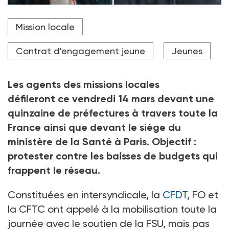
La baisse du financement des missions locales pourrait
Mission locale
se traduire par des pertes d'emplois allant de 15 à 20
% de l'effectif (Photo: Carole Lombard et Sadek
Bouzidi, secrétaire générale et secrétaire général
Contrat d'engagement jeune
Jeunes
adjoint du Syndami CFDT).
Crédit photo DR
Les agents des missions locales
défileront ce vendredi 14
mars devant une
quinzaine de préfectures à travers toute la
France ainsi que devant le siège du
ministère de la Santé à Paris. Objectif
:
protester contre les baisses de budgets qui
frappent le réseau.
Constituées en intersyndicale, la
CFDT
, FO et
la CFTC ont appelé à la mobilisation toute la
journée avec le soutien de la FSU, mais pas