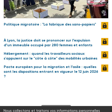
Politique migratoire : "La fabrique des sans-papiers"
À Lyon, la justice doit se prononcer sur l’expulsion
d’un immeuble occupé par 280 femmes et enfants
Hébergement : quand les travailleurs sociaux
s'appuient sur le "côte à côte" des mobilités urbaines
Pacte européen pour la migration et l’asile : quelles
sont les dispositions entrant en vigueur le 12 juin 2026
?
S'abonner
Nous collectons et traitons vos informations personnelles