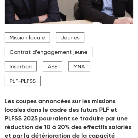
A g. Martin David-Brochen, vice-président de l'UNML. A
Mission locale
Jeunes
dr. Stéphane Valli, président de l'UNML.
Crédit photo DR
Contrat d'engagement jeune
Insertion
ASE
MNA
PLF-PLFSS
Les coupes annoncées sur les missions
locales dans le cadre des futurs PLF et
PLFSS 2025 pourraient se traduire par une
réduction de 10 à 20% des effectifs salariés
et par la détérioration de la capacité