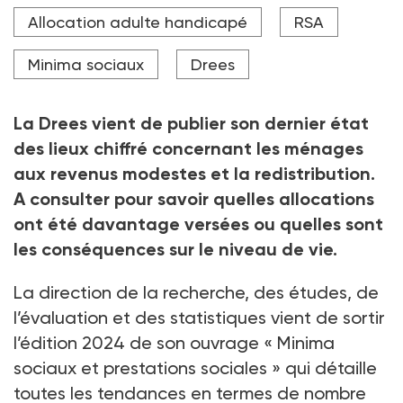
Dans l'édition 2024 de l'ouvrage "Minima sociaux et
Allocation adulte handicapé
RSA
prestations sociales", la Drees analyse, entre autres,
leurs effets sur la réduction de la pauvreté.
Minima sociaux
Drees
Crédit photo HJBC - stock.adobe.com
La Drees vient de publier son dernier état
des lieux chiffré concernant les ménages
aux revenus modestes et la redistribution.
A consulter pour savoir quelles allocations
ont été davantage versées ou quelles sont
les conséquences sur le niveau de vie.
La direction de la recherche, des études, de
l’évaluation et des statistiques vient de sortir
l’édition 2024 de son ouvrage « Minima
sociaux et prestations sociales » qui détaille
toutes les tendances en termes de nombre