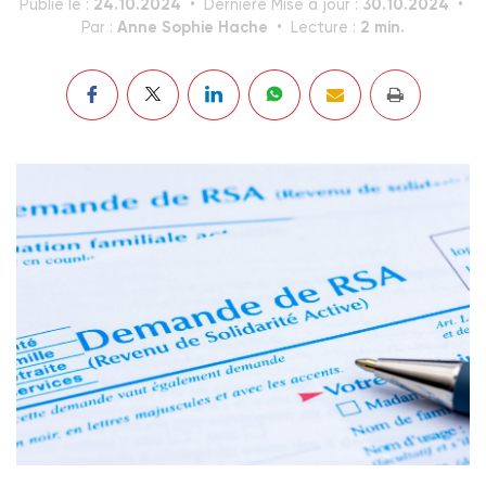
24.10.2024
30.10.2024
Publié le :
Dernière Mise à jour :
Anne Sophie Hache
2 min.
Par :
Lecture :