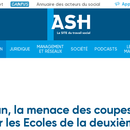
App
et
Annuaire des acteurs du social
Campus
MANAGEMENT
L
ON
JURIDIQUE
SOCIÉTÉ
PODCASTS
ET RÉSEAUX
M
an, la menace des coupe
r les Ecoles de la deuxi