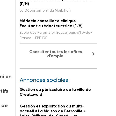
(F/H)
Le Département du Morbihan
Médecin conseiller·e clinique,
Écoutant·e rédacteur·trice (F/H)
Ecole des Parents et Educateurs d'Ile-de-
France - EPE IDF
Consulter toutes les offres
d'emploi
ni en
Annonces sociales
Gestion du périscolaire de la ville de
tifs
Creutzwald
t de
Gestion et exploitation du multi-
accueil « La Maison de Petronille » -