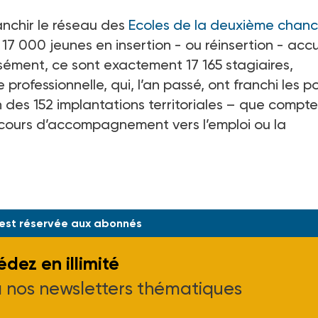
anchir le réseau des
Ecoles de la deuxième chan
7 000 jeunes en insertion - ou réinsertion - accue
isément, ce sont exactement 17 165 stagiaires,
rofessionnelle, qui, l’an passé, ont franchi les p
n des 152 implantations territoriales – que compte
arcours d’accompagnement vers l’emploi ou la
 est réservée aux abonnés
dez en illimité
à nos newsletters thématiques