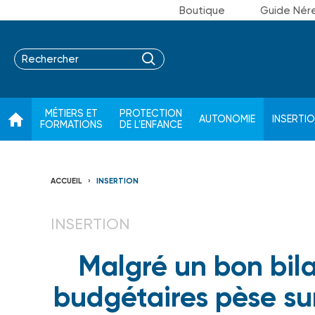
Boutique
Guide Nér
MÉTIERS ET
PROTECTION
AUTONOMIE
INSERTI
FORMATIONS
DE L'ENFANCE
ACCUEIL
INSERTION
INSERTION
Malgré un bon bil
budgétaires pèse su