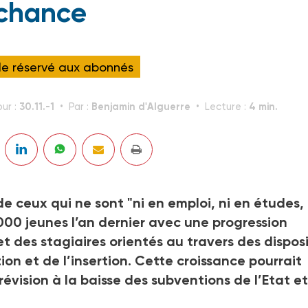
chance
cle réservé aux abonnés
30.11.-1
Benjamin d'Alguerre
4 min.
our :
Par :
Lecture :
de ceux qui ne sont "ni en emploi, ni en études, 
 000 jeunes l’an dernier avec une progression
des stagiaires orientés au travers des disposi
ion et de l’insertion. Cette croissance pourrait
évision à la baisse des subventions de l’Etat e