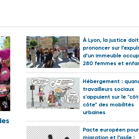
À Lyon, la justice doi
prononcer sur l’expul
d’un immeuble occup
280 femmes et enfa
Hébergement : quand
travailleurs sociaux
s'appuient sur le "cô
côte" des mobilités
urbaines
des
Pacte européen pour
migration et l’asile :