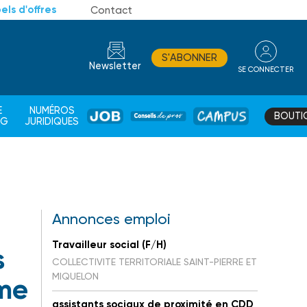
els d'offres
Contact
S'ABONNER
Newsletter
SE CONNECTER
CONSEIL
E
NUMÉROS
BOUTI
JOB
DE
CAMPUS
AG
JURIDIQUES
PROS
Annonces emploi
Travailleur social (F/H)
s
COLLECTIVITE TERRITORIALE SAINT-PIERRE ET
MIQUELON
ème
assistants sociaux de proximité en CDD