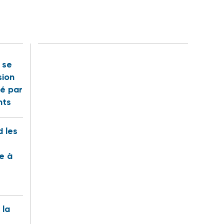
t se
sion
é par
nts
 les
te à
 la