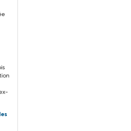
ée
is
tion
’ex-
des