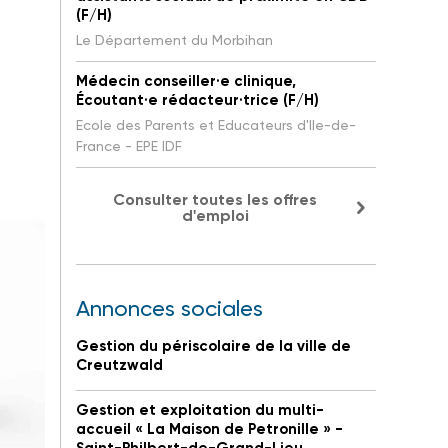
(F/H)
Le Département du Morbihan
Médecin conseiller·e clinique,
Écoutant·e rédacteur·trice (F/H)
Ecole des Parents et Educateurs d'Ile-de-
France - EPE IDF
Consulter toutes les offres
d'emploi
Annonces sociales
Gestion du périscolaire de la ville de
Creutzwald
Gestion et exploitation du multi-
accueil « La Maison de Petronille » -