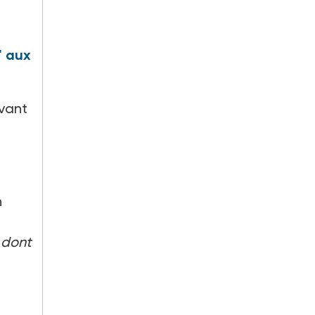
" aux
uvant
n
 dont