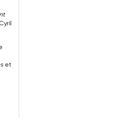
nt
yril
e
es et