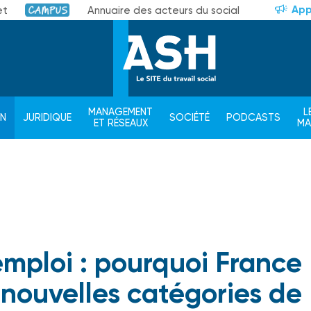
App
et
Annuaire des acteurs du social
Campus
MANAGEMENT
L
ON
JURIDIQUE
SOCIÉTÉ
PODCASTS
ET RÉSEAUX
M
 emploi : pourquoi France
 nouvelles catégories de