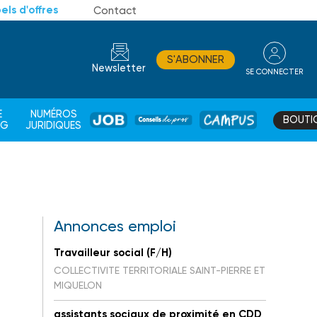
els d'offres
Contact
S'ABONNER
Newsletter
SE CONNECTER
CONSEIL
E
NUMÉROS
BOUTI
JOB
DE
CAMPUS
AG
JURIDIQUES
PROS
Annonces emploi
Travailleur social (F/H)
COLLECTIVITE TERRITORIALE SAINT-PIERRE ET
MIQUELON
assistants sociaux de proximité en CDD