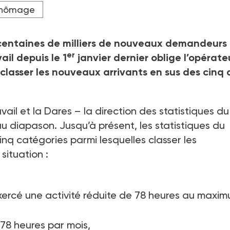
ravail viendront ajouter deux nouvelles catégories d'inscrits à
hômage
es dans le cadre d'un parcours social, "G" pour les bénéficiaire
 centaines de milliers de nouveaux demandeurs
er
ail depuis le 1
janvier dernier oblige l’opérate
classer les nouveaux arrivants en sus des cinq 
ail et la Dares –
la direction des statistiques du
u diapason. Jusqu’à présent, les statistiques du
inq catégories parmi lesquelles classer les
situation
:
xercé une activité réduite de 78
heures au maxi
 78
heures par mois,