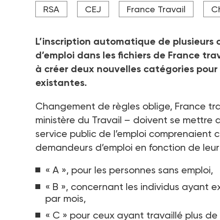
Les futures publications de la Dares et de France t
RSA
CEJ
France Travail
C
France travail : "F" pour les personnes accompagné
RSA en attente d'une orientation.
Crédit photo DR
L’inscription automatique de plusieurs
d’emploi dans les fichiers de France trav
à créer deux nouvelles catégories pour 
existantes.
Changement de règles oblige, France trav
ministère du Travail
– doivent se mettre a
service public de l’emploi comprenaient c
demandeurs d’emploi en fonction de leur 
« A », pour les personnes sans emploi,
« B », concernant les individus ayant e
par mois,
« C » pour ceux ayant travaillé plus de