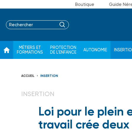
Boutique
Guide Nér
MÉTIERS ET
PROTECTION
AUTONOMIE
INSERTI
FORMATIONS
DE L'ENFANCE
ACCUEIL
INSERTION
INSERTION
Loi pour le plein
travail crée deux