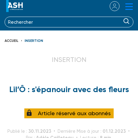
ACCUEIL
INSERTION
INSERTION
Lil’Ô : s'épanouir avec des fleurs
Article réservé aux abonnés
30.11.2023
01.12.2023
Publié le :
Dernière Mise à jour :
Adèle Cailleteau
8 min.
Par :
Lecture :