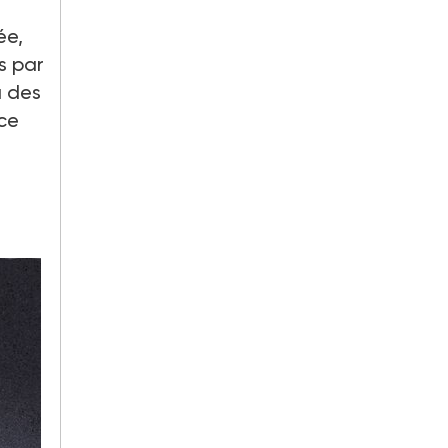
ée,
s par
à des
 ce