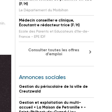
(F/H)
Le Département du Morbihan
Médecin conseiller·e clinique,
min.
Écoutant·e rédacteur·trice (F/H)
Ecole des Parents et Educateurs d'Ile-de-
France - EPE IDF
Consulter toutes les offres
d'emploi
Annonces sociales
Gestion du périscolaire de la ville de
Creutzwald
Gestion et exploitation du multi-
accueil « La Maison de Petronille » -