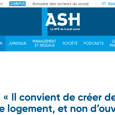
App
et
Annuaire des acteurs du social
Campus
MANAGEMENT
L
ON
JURIDIQUE
SOCIÉTÉ
PODCASTS
ET RÉSEAUX
M
 « Il convient de créer d
e logement, et non d’ouv