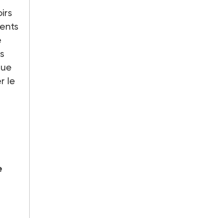
irs
ments
e
s
que
r le
e