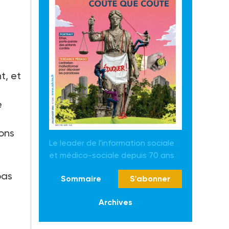
t, et
e
ions
Le leader de l'information sociale
et médico-sociale depuis 70 ans
pas
Sommaire
S'abonner
Archives
a