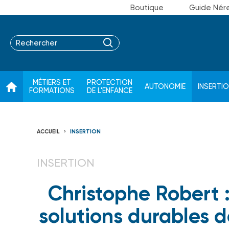
Boutique
Guide Nér
MÉTIERS ET
PROTECTION
AUTONOMIE
INSERTI
FORMATIONS
DE L'ENFANCE
ACCUEIL
INSERTION
INSERTION
Christophe Robert :
solutions durables d