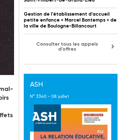
Saint-Philbert-de-Grand-Lieu
Gestion de l'établissement d'accueil
petite enfance « Marcel Bontemps » de
la ville de Boulogne-Billancourt
Consulter tous les appels
d'offres
oirs
ASH
 mal-
irs
N° 3340 - 08 juillet
ffets