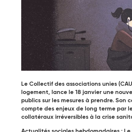
Le 18 janvier, le Collectif des associations unies v
Le Collectif des associations unies (CAU
publics.
logement, lance le 18
janvier une nouve
Crédit photo : Collectif des associations unies
publics sur les mesures à prendre. Son
compte des enjeux de long terme par les
collatéraux irréversibles à la crise sani
Actualités sociales hebdomadaires : Le 