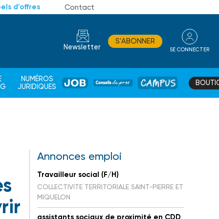
els d'offres
Contact
S'ABONNER
Newsletter
SE CONNECTER
CONSEIL
E
NUMÉROS
BOUTI
JOB
DE
CAMPUS
AG
JURIDIQUES
PROS
Annonces emploi
Travailleur social (F/H)
es
COLLECTIVITE TERRITORIALE SAINT-PIERRE ET
MIQUELON
rir
assistants sociaux de proximité en CDD