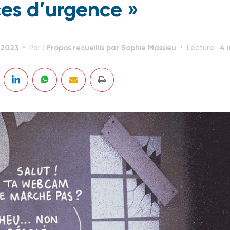
ces d’urgence »
.2023
Propos recueillis par Sophie Massieu
4 
Par :
Lecture :