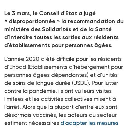
aux résidents d'établissements pour personnes âgées
Crédit photo SYLVAIN LEFEVRE / Hans Lucas / Hans Lucas via
Le 3 mars, le Conseil d'Etat a jugé
AFP
«
disproportionnée
» la recommandation du
ministère des Solidarités et de la Santé
d'interdire toutes les sorties aux résidents
d'établissements pour personnes âgées.
L’année 2020 a été difficile pour les résidents
d’Ehpad (Etablissements d’hébergement pour
personnes âgées dépendantes) et d’unités
de soins de longue durée (USDL). Pour lutter
contre la pandémie, ils ont vu leurs visites
limitées et les activités collectives misent à
l’arrêt. Alors que la plupart d’entre eux sont
désormais vaccinés, les acteurs du secteur
estiment nécessaires
d’adapter les mesures