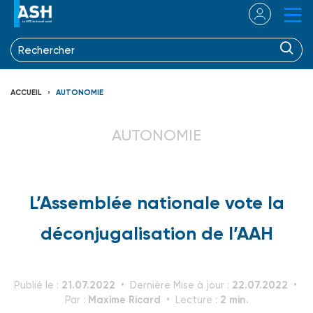
ACCUEIL
AUTONOMIE
AUTONOMIE
L’Assemblée nationale vote la
déconjugalisation de l’AAH
21.07.2022
22.07.2022
Publié le :
Dernière Mise à jour :
Maxime Ricard
2 min.
Par :
Lecture :