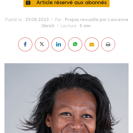
Article réservé aux abonnés
29.08.2023
Propos recueillis par Laurence
Publié le :
Par :
Ubrich
5 min.
Lecture :