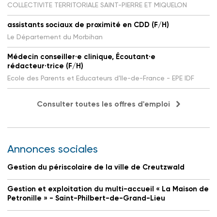
COLLECTIVITE TERRITORIALE SAINT-PIERRE ET MIQUELON
assistants sociaux de proximité en CDD (F/H)
Le Département du Morbihan
Médecin conseiller·e clinique, Écoutant·e
rédacteur·trice (F/H)
Ecole des Parents et Educateurs d'Ile-de-France - EPE IDF
Consulter toutes les offres d'emploi
Annonces sociales
Gestion du périscolaire de la ville de Creutzwald
Gestion et exploitation du multi-accueil « La Maison de
Petronille » - Saint-Philbert-de-Grand-Lieu