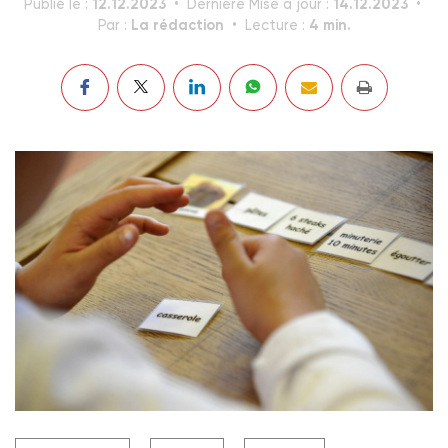
12.12.2023
14.12.2023
Publié le :
Dernière Mise à jour :
La rédaction
4 min.
Par :
Lecture :
La scolarisation des enfants âgés de 3 ans est