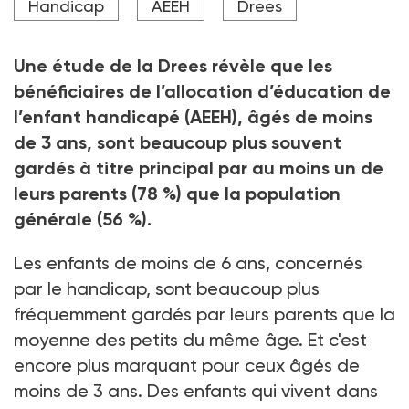
Handicap
AEEH
Drees
nettement moins fréquente pour les petits en
situation de handicap (78 % contre 98 %).
Crédit photo Franck FIFE / AFP
Une étude de la Drees révèle que les
bénéficiaires de l’allocation d’éducation de
l’enfant handicapé (AEEH), âgés de moins
de 3
ans, sont beaucoup plus souvent
gardés à titre principal par au moins un de
leurs parents (78
%) que la population
générale (56
%).
Les enfants de moins de 6
ans, concernés
par le handicap, sont beaucoup plus
fréquemment gardés par leurs parents que la
moyenne des petits du même âge. Et c'est
encore plus marquant pour ceux âgés de
moins de 3
ans. Des enfants qui vivent dans