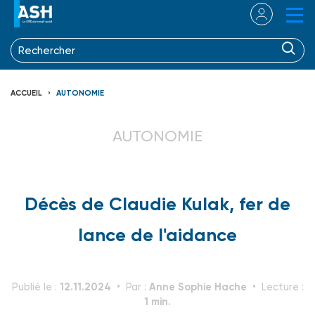
ACCUEIL
AUTONOMIE
AUTONOMIE
Décès de Claudie Kulak, fer de
lance de l'aidance
12.11.2024
Anne Sophie Hache
Publié le :
Par :
Lecture :
1 min.