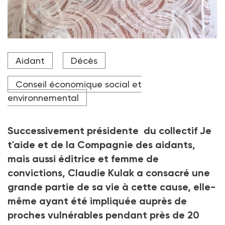
Claudie Kulak siégait au Conseil économique et social
Aidant
Décès
depuis 2021, au sein du groupe Famille.
Crédit photo DR
Conseil économique social et
environnemental
Successivement présidente du collectif Je
t'aide et de la Compagnie des aidants,
mais aussi éditrice et femme de
convictions, Claudie Kulak a consacré une
grande partie de sa vie à cette cause, elle-
même ayant été impliquée auprès de
proches vulnérables pendant près de 20