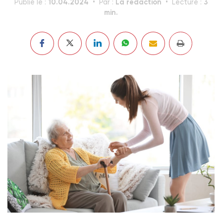
10.04.2024
La rédaction
3
Publié le :
Par :
Lecture :
min.