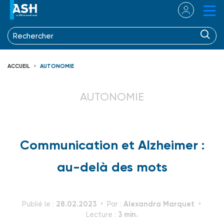
ACCUEIL
AUTONOMIE
AUTONOMIE
Communication et Alzheimer :
au-delà des mots
28.02.2023
Alexandra Marquet
Publié le :
Par :
3 min.
Lecture :