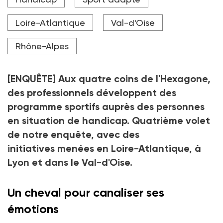
émotionnel, explique Julien Oger, éducateur sportif.
Je constate une détente et une sensation de liberté
chez les participants. Pour eux, c’est une expérience
Loire-Atlantique
Val-d'Oise
multisensorielle qui stimule leur attention et la
conscience de leur corps. »
Rhône-Alpes
Crédit photo fotogurmespb - stock.adobe.com
[ENQUÊTE] Aux quatre coins de l'Hexagone,
des professionnels développent des
programme sportifs auprès des personnes
en situation de handicap. Quatrième volet
de notre enquête, avec des
initiatives menées en Loire-Atlantique, à
Lyon et dans le Val-d'Oise.
Un cheval pour canaliser ses
émotions