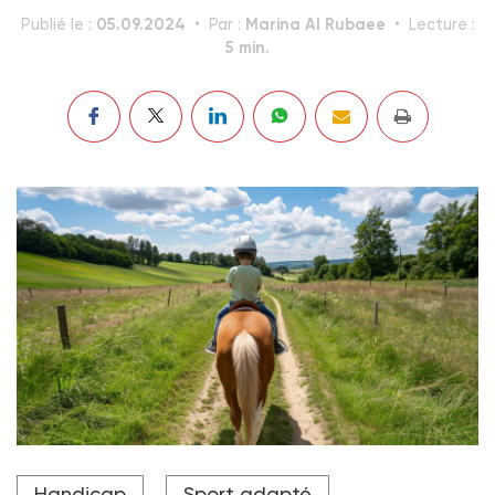
05.09.2024
Marina Al Rubaee
Publié le :
Par :
Lecture :
5 min.
« La relation avec le cheval agit comme un catalyseur
Handicap
Sport adapté