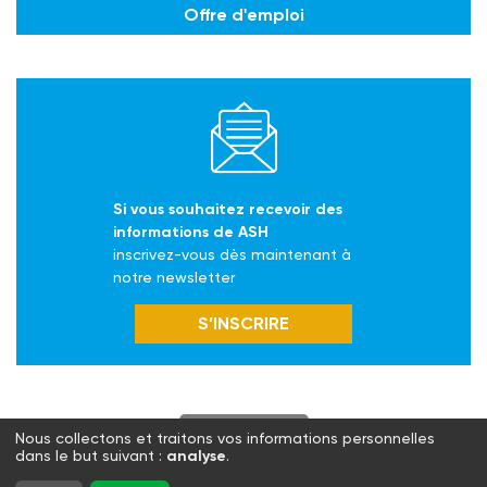
Offre d'emploi
Si vous souhaitez recevoir des
informations de ASH
inscrivez-vous dès maintenant à
notre newsletter
S’INSCRIRE
S'abonner
Nous collectons et traitons vos informations personnelles
dans le but suivant :
analyse
.
Twitter
Facebook
LinkedIn
Instagram